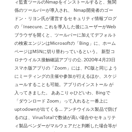
ィ監査ツールのNmapをインストールすると、無関
係のツールバーが導入され、 Nmap開発者のゴー
ドン・リヨン氏が運営するセキュリティ情報ブログ
の「Insecure. これを導入した後にユーザーがWeb
ブラウザを開くと、ツールバーに加えてデフォルト
の検索エンジンはMicrosoftの「Bing」に、ホーム
ページはMSNに切り替わっているという。 新型コ
ロナウイルス接触確認アプリの公. 2020年4月23日
スマホ版アプリの「Zoom」には、PC版と同じよう
にミーティングの主催や参加が行えるほか、スケジ
ュールすることも可能。アプリのインストール が
入ってきました。 ああこりゃひどいわ、Bingで
「ダウンロード Zoom」って入れると一番上に
uptodownが出てくる… アンチウイルス製品で防げ
るのは、VirusTotalで数値が高い場合やセキュリテ
ィ製品ベンダーがマルウェアだと判断した場合等が