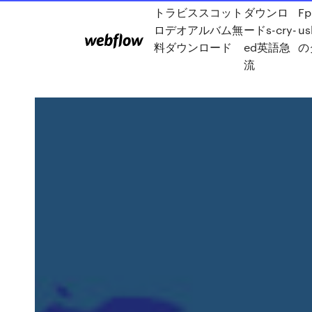
トラビススコット
ダウンロ
Fp
ロデオアルバム無
ードs-cry-
u
料ダウンロード
ed英語急
の
流