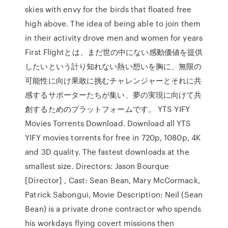
skies with envy for the birds that floated free
high above. The idea of being able to join them
in their activity drove men and women for years
First Flightとは、まだ世の中にない感動価値を提供
したいという計り知れない熱い想いを胸に、無限の
可能性に向け果敢に挑むチャレンジャーとそれに共
感するサポーターたちが集い、夢の実現に向けて共
創するためのプラットフォームです。 YTS YIFY
Movies Torrents Download. Download all YTS
YIFY movies torrents for free in 720p, 1080p, 4K
and 3D quality. The fastest downloads at the
smallest size. Directors: Jason Bourque
[Director] , Cast: Sean Bean, Mary McCormack,
Patrick Sabongui, Movie Description: Neil (Sean
Bean) is a private drone contractor who spends
his workdays flying covert missions then