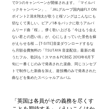
で3つのキャンペーンが開催されます。「マイルバ
ックキャンペーン」、「JALグループ国内線FLY ON
ポイント2 清水翔太が歌うと桜ソングはこんなにも
切なくて美しい。ピアノ1本をバックに歌うアルバ
ムリード曲「桜」。儚く歌い上げる「今はもう会え
ない君との思い出」が、心にしまっていた景色を蘇
がえらせる桜 … [T-SITE]音楽ダウンロードするな
ら月額会費無料の「TSUTAYA 音楽配信」最新の着
うたフル、歌詞も！スマホ＆PC対応 2013年6月下
旬に一番くじのみで発表された楽曲、同じコンセプ
トで制作した新曲を加え、遊技機のみで発表された
曲などを集めたスペシャルアルバム
「英国は各員がその義務を尽くす
ことを期待する」（えいこくはか