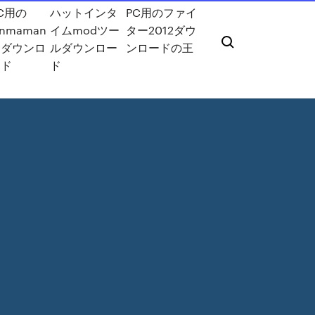
C用の
ハットインタ
PC用のファイ
inmaman
イムmodツー
ター2012ダウ
をダウンロ
ルダウンロー
ンロードの王
ード
ド