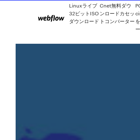
Linuxライブ
Cnet無料ダウ
P
32ビットISO
ンロードカセッ
c
ダウンロード
トコンバーター