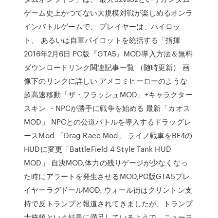
ゲーム史上かつてない大規模対戦が楽しめるオンラ
インバトルゲームで、 プレイヤーは、パイロッ
ト、 あるいは自軍パイロットを統括する「指揮
2016年2月6日 PC版『GTA5』MOD導入方法＆無料
ダウンロードリンク関連記事一覧 （随時更新） 画
像下のリンクに詳しい アメコミヒーローのような
超高速移動「ザ・フラッシュMOD」+キャラクター
スキン ・NPCが勝手に戦争を始める 最新「カオス
MOD」 NPCとの公道バトルを導入するドラッグレ
ースMod 「Drag Race Mod」 ライノ戦車をBF4の
HUDに変更「BattleField 4 Style Tank HUD
MOD」 自決MOD,体力の残りゲージが少なくなっ
た時にアラートを発生させるMOD,PC版GTA5プレ
イヤーラグドールMOD. ウォール街はクリントン支
持で反トランプと報道されてきましたが、トランプ
大統領という結果に満足しているようで、ニューヨ