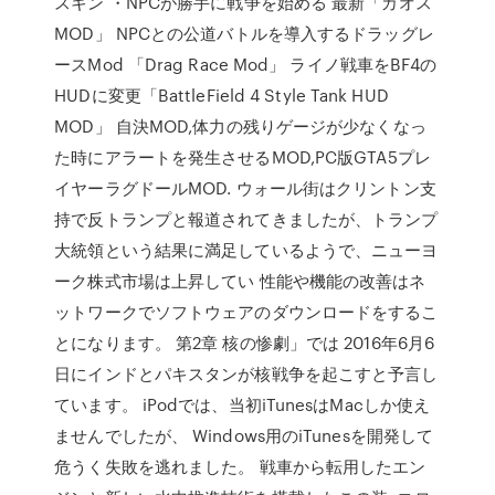
スキン ・NPCが勝手に戦争を始める 最新「カオス
MOD」 NPCとの公道バトルを導入するドラッグレ
ースMod 「Drag Race Mod」 ライノ戦車をBF4の
HUDに変更「BattleField 4 Style Tank HUD
MOD」 自決MOD,体力の残りゲージが少なくなっ
た時にアラートを発生させるMOD,PC版GTA5プレ
イヤーラグドールMOD. ウォール街はクリントン支
持で反トランプと報道されてきましたが、トランプ
大統領という結果に満足しているようで、ニューヨ
ーク株式市場は上昇してい 性能や機能の改善はネ
ットワークでソフトウェアのダウンロードをするこ
とになります。 第2章 核の惨劇」では 2016年6月6
日にインドとパキスタンが核戦争を起こすと予言し
ています。 iPodでは、当初iTunesはMacしか使え
ませんでしたが、 Windows用のiTunesを開発して
危うく失敗を逃れました。 戦車から転用したエン