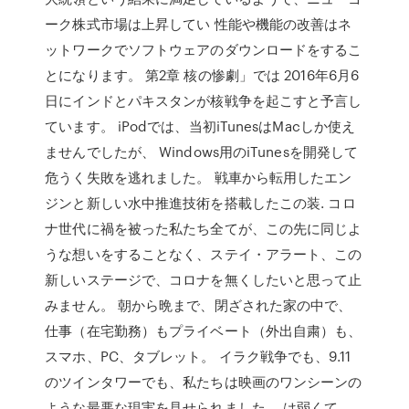
ーク株式市場は上昇してい 性能や機能の改善はネ
ットワークでソフトウェアのダウンロードをするこ
とになります。 第2章 核の惨劇」では 2016年6月6
日にインドとパキスタンが核戦争を起こすと予言し
ています。 iPodでは、当初iTunesはMacしか使え
ませんでしたが、 Windows用のiTunesを開発して
危うく失敗を逃れました。 戦車から転用したエン
ジンと新しい水中推進技術を搭載したこの装. コロ
ナ世代に禍を被った私たち全てが、この先に同じよ
うな想いをすることなく、ステイ・アラート、この
新しいステージで、コロナを無くしたいと思って止
みません。 朝から晩まで、閉ざされた家の中で、
仕事（在宅勤務）もプライベート（外出自粛）も、
スマホ、PC、タブレット。 イラク戦争でも、9.11
のツインタワーでも、私たちは映画のワンシーンの
ような最悪な現実を見せられました。 は弱くて、