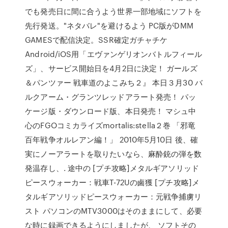
でも発売日に間に合うよう世界一部地域にソフトを
先行発送。"ネタバレ"を避けるよう PC版がDMM
GAMESで配信決定。SSR確定ガチャチケ
Android/iOS用「エヴァンゲリオンバトルフィール
ズ」、サービス開始日を4月2日に決定！ ガールズ
＆パンツァー 戦車道のよこみち２』 本日３月30 バ
ルクアーム・グランツレッドアラート発売！ パッ
ケージ版・ダウンロード版、本日発売！ マシュ中
心のFGOコミカライズmortalis:stella２巻 「邪竜
百年戦争オルレアン編！」 2010年5月10日 後、確
実にノーアラートを取りたいなら、麻酔銃の弾を数
発温存し、. 途中の [プチ攻略]メタルギアソリッド
ピースウォーカー：戦車T-72Uの鹵獲 [プチ攻略]メ
タルギアソリッドピースウォーカー：元戦争捕虜リ
スト パソコンのMTV3000はそのままにして、必要
な時に録画できるようにしましたが、 ソフトその