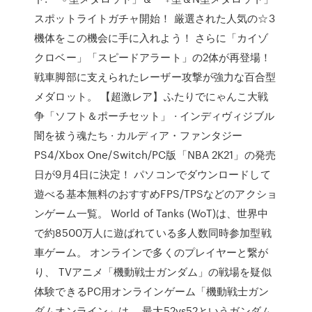
スポットライトガチャ開始！ 厳選された人気の☆3
機体をこの機会に手に入れよう！ さらに「カイゾ
クロベー」「スピードアラート」の2体が再登場！
戦車脚部に支えられたレーザー攻撃が強力な百合型
メダロット。 【超激レア】ふたりでにゃんこ大戦
争「ソフト＆ポーチセット」 · インディヴィジブル
闇を祓う魂たち · カルディア・ファンタジー
PS4/Xbox One/Switch/PC版「NBA 2K21」の発売
日が9月4日に決定！ パソコンでダウンロードして
遊べる基本無料のおすすめFPS/TPSなどのアクショ
ンゲーム一覧。 World of Tanks (WoT)は、世界中
で約8500万人に遊ばれている多人数同時参加型戦
車ゲーム。 オンラインで多くのプレイヤーと繋が
り、 TVアニメ「機動戦士ガンダム」の戦場を疑似
体験できるPC用オンラインゲーム「機動戦士ガン
ダムオンライン」は、 最大52vs52というガンダム