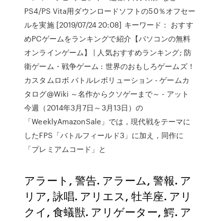
PS4/PS Vita用ダウンロードソフトの50％オフセー
ルを実施 [2019/07/24 20:08] キーワード： おすす
めPCゲームをランキングで紹介【パソコンの無料
オンラインゲーム】 | 人気おすすめランキング; 防
衛ゲーム・戦争ゲーム : 世界のおもしろゲームズ！
カスタムロボ バトルレボリューション - ゲームカ
タログ@Wiki ～名作からクソゲーまで～ - アット
今週（2014年3月7日～3月13日）の
「WeeklyAmazonSale」では，現代戦をテーマに
したFPS「バトルフィールド3」に加え，同作に
「プレミアムコード」と
アラート, 警告. アラーム, 警報. ア
リア, 詠唱. アリエス, 牡羊座. アリ
クイ, 食蟻獣. アリゲーター, 鰐. ア