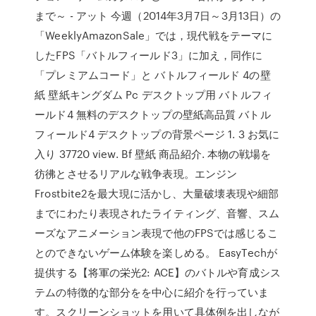
まで～ - アット 今週（2014年3月7日～3月13日）の
「WeeklyAmazonSale」では，現代戦をテーマに
したFPS「バトルフィールド3」に加え，同作に
「プレミアムコード」と バトルフィールド 4の壁
紙 壁紙キングダム Pc デスクトップ用 バトルフィ
ールド4 無料のデスクトップの壁紙高品質 バトル
フィールド4 デスクトップの背景ページ 1. 3 お気に
入り 37720 view. Bf 壁紙 商品紹介. 本物の戦場を
彷彿とさせるリアルな戦争表現。エンジン
Frostbite2を最大現に活かし、大量破壊表現や細部
までにわたり表現されたライティング、音響、スム
ーズなアニメーション表現で他のFPSでは感じるこ
とのできないゲーム体験を楽しめる。 EasyTechが
提供する【将軍の栄光2: ACE】のバトルや育成シス
テムの特徴的な部分をを中心に紹介を行っていま
す。スクリーンショットを用いて具体例を出しなが