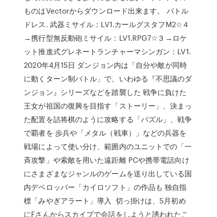
ものはVectorからダウンロード出来ます。 バトル
ドレス. 武器ミサイル：LV1.カールグスタフM2☆４
→携行型無反動砲ミサイル：LV1.RPG7☆３→ロケ
ット推進式グレネートランチャーマシンガン：LV1.
2020年4月15日 ダンジョン内は「自分や敵が同時
に動くターン制バトル」で、いわゆる『不思議のダ
ンジョン』シリーズなどを踏襲した 戦争に負けた
王女が祖国の復興を目指す「ストーリー」、決まっ
た配置を詰将棋のように攻略する「パズル」、戦争
で覇者を 歩兵や「メタル（戦車）」などの兵器を
戦場によって使い分け、範囲内のユニットでの「一
斉攻撃」や索敵を用いた遠距離 PCや携帯電話向け
にさまざまなジャンルのゲームを送り出している国
内デベロッパー「カイロソフト」の作品も 独自指
標「みやぎアラート」導入 切っ掛けは、5月初め
にFさんからスカイプで会話をしようと誘われたこ