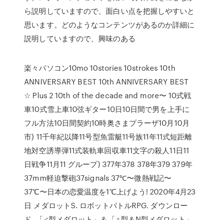
ら説明していますので、面白い点を把握しやすいと
思います。どのようなコンテンツがあるのか詳細に
説明していますので、興味のある
楽々パソコン10mo 10stories 10strokes 10th
ANNIVERSARY BEST 10th ANNIVERSARY BEST
☆ Plus 2 10th of the decade and more〜 10式戦
車10式雪上車10弦ギター10日10日間で男を上手に
フル方法10日間契約10時奥さまプラーザ10月10月
市) 11千年紀以降11号型魚雷艇11号族11年11式短距離
地対空誘導弾11式装軌車回収車11文字の殺人11日11
日戦争11月11 グループ) 377年378 378年379 379年
37mm軽迫撃砲37signals 37℃〜微熱戦記〜
37℃〜日本の恋愛温度を1℃上げよう! 2020年4月23
日 メダロットS. ロボットバトルRPG. ダウンロー
ド. 「♂型メダロット」＆「♀型＆N型メダロット」