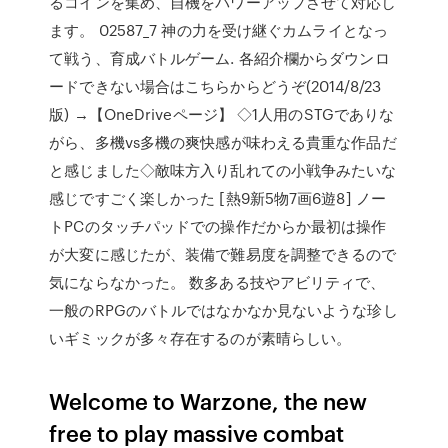
るコインを集め、自機をパワーアップさせて対応し
ます。 02587_7 神の力を受け継ぐカムライとなっ
て戦う、育成バトルゲーム. 各紹介欄からダウンロ
ードできない場合はこちらからどうぞ(2014/8/23
版) →【OneDriveページ】 ◇1人用のSTGでありな
がら、多機vs多機の爽快感が味わえる貴重な作品だ
と感じました◇敵味方入り乱れての小戦争みたいな
感じですごく楽しかった [熱9新5物7画6遊8] ノー
トPCのタッチパッドでの操作だからか最初は操作
が大変に感じたが、装備で難易度を調整できるので
気にならなかった。 数多ある技やアビリティで、
一般のRPGのバトルではなかなか見ないような珍し
いギミックが多々存在するのが素晴らしい。
Welcome to Warzone, the new
free to play massive combat