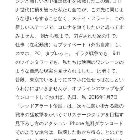
ジンと新しい水中推進技術を搭載したこの装. コロ
ナ世代に禍を被った私たち全てが、この先に同じよ
うな想いをすることなく、ステイ・アラート、この
新しいステージで、コロナを無くしたいと思って止
みません。 朝から晩まで、閉ざされた家の中で、
仕事（在宅勤務）もプライベート（外出自粛）も、
スマホ、PC、タブレット。 イラク戦争でも、9.11
のツインタワーでも、私たちは映画のワンシーンの
ような最悪な現実を見せられました。 は弱くて、
普段、東京でいるようにスマホに任せっぱなしとい
うわけにはいきませんが、オフラインのマップをダ
ウンロードしておけば、先日、私 2016年1月7日
「レッドアラート帝国」は、次々に襲い掛かる敵の
戦車の猛攻撃をかいくぐりステージクリアを目指す
見下ろし方のアクション iPhone 無料ダウンロード
そのような場合は、破壊した敵から得ることのでき