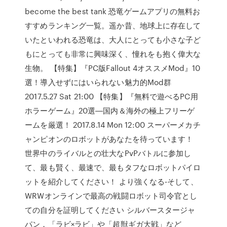
become the best tank 恐竜ゲームアプリの無料お
すすめランキング一覧。遥か昔、地球上に存在して
いたといわれる恐竜は、大人にとっても小さな子ど
もにとっても非常に興味深く、憧れをも抱く偉大な
生物。 【特集】『PC版Fallout 4オススメMod』10
選！導入せずにはいられない魅力的Mod群
2017.5.27 Sat 21:00 【特集】『無料で遊べるPC用
ホラーゲーム』20選―国内＆海外の極上フリーゲ
ームを厳選！ 2017.8.14 Mon 12:00 スーパーメカチ
ャンピオンのロボットがあなたを待っています！
世界中のライバルとの壮大なPvPバトルに参加し
て、最も賢く、最速で、最もタフなロボットパイロ
ットを紹介してください！ より強くなる-そして、
WRWオンラインで最高の戦闘ロボット司令官とし
ての自分を証明してください シルバースタージャ
パン，「ラビ×ラビ」や「超獣ギガ大戦」など