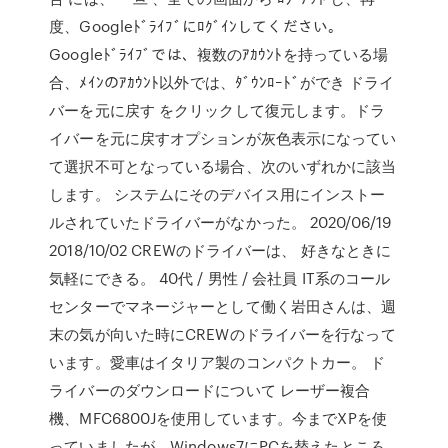
度、Googleﾄﾞﾗｲﾌﾞにﾛｸﾞｲﾝしてください。
Googleﾄﾞﾗｲﾌﾞでは、複数のｱｶｳﾝﾄを持っている場
合、ﾒｲﾝのｱｶｳﾝﾄ以外では、ﾀﾞｳﾝﾛｰﾄﾞができ ドライ
バーを元に戻す をクリックして復元します。ドラ
イバーを元に戻すオプションが灰色表示になってい
て選択不可となっている場合、次のいずれかに該当
します。 システムにそのデバイス用にインストー
ルされていたドライバーがなかった。 2020/06/19
2018/10/02 CREWのドライバーは、 好きなときに
気軽にできる。 40代 / 男性 / 会社員 IT系のコール
センターでマネージャーとして働く岩田さんは、週
末の気が向いた時にCREWのドライバーを行なって
います。愛車はイタリア製のコンパクトカー。 ド
ライバーのダウンロードについて レーザー複合
機、MFC6800Jを使用しています。今までXPを使
っていましたが、Windows7にPCを替えたところ